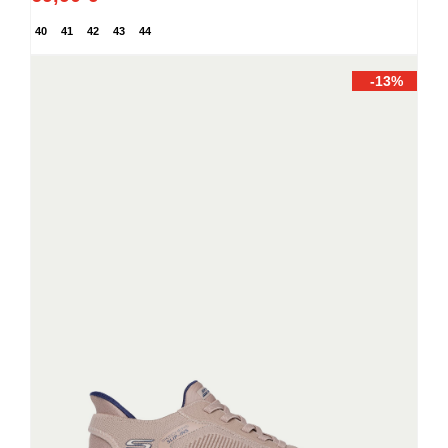
40
41
42
43
44
-13%