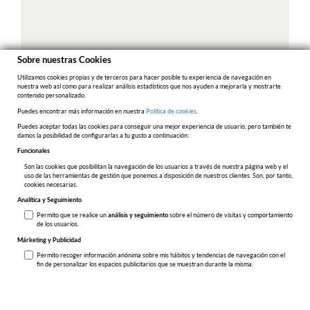
Sobre nuestras Cookies
Utilizamos cookies propias y de terceros para hacer posible tu experiencia de navegación en
nuestra web así como para realizar análisis estadísticos que nos ayuden a mejorarla y mostrarte
contenido personalizado.
Puedes encontrar más información en nuestra
Política de cookies
.
Puedes aceptar todas las cookies para conseguir una mejor experiencia de usuario, pero también te
damos la posibilidad de configurarlas a tu gusto a continuación:
Funcionales
Son las cookies que posibilitan la navegación de los usuarios a través de nuestra página web y el
uso de las herramientas de gestión que ponemos a disposición de nuestros clientes. Son, por tanto,
cookies necesarias.
Analítica y Seguimiento
Permito que se realice un
análisis y seguimiento
sobre el número de visitas y comportamiento
de los usuarios.
Márketing y Publicidad
Toni Pons ® VERDI-V. Cruzada Algodón 2C
Permito recoger información anónima sobre mis hábitos y tendencias de navegación con el
fin de personalizar los espacios publicitarios que se muestran durante la misma.
49,90 €
36
37
38
39
41