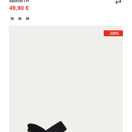
WARMTH
49,90 €
35
36
38
-33%