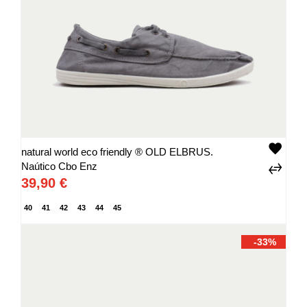
natural world eco friendly ® OLD ELBRUS.
Naútico Cbo Enz
39,90 €
40
41
42
43
44
45
-33%