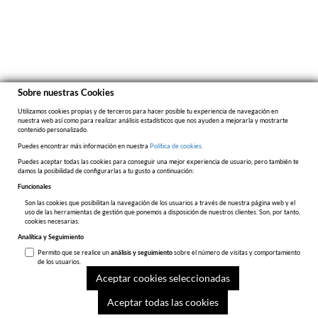
Sobre nuestras Cookies
Utilizamos cookies propias y de terceros para hacer posible tu experiencia de navegación en
nuestra web así como para realizar análisis estadísticos que nos ayuden a mejorarla y mostrarte
contenido personalizado.
Puedes encontrar más información en nuestra
Política de cookies
.
Puedes aceptar todas las cookies para conseguir una mejor experiencia de usuario, pero también te
damos la posibilidad de configurarlas a tu gusto a continuación:
Funcionales
Son las cookies que posibilitan la navegación de los usuarios a través de nuestra página web y el
uso de las herramientas de gestión que ponemos a disposición de nuestros clientes. Son, por tanto,
cookies necesarias.
Analítica y Seguimiento
Permito que se realice un
análisis y seguimiento
sobre el número de visitas y comportamiento
de los usuarios.
Aceptar cookies seleccionadas
Márketing y Publicidad
Permito recoger información anónima sobre mis hábitos y tendencias de navegación con el
Aceptar todas las cookies
fin de personalizar los espacios publicitarios que se muestran durante la misma.